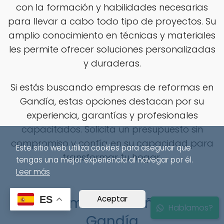
con la formación y habilidades necesarias
para llevar a cabo todo tipo de proyectos. Su
amplio conocimiento en técnicas y materiales
les permite ofrecer soluciones personalizadas
y duraderas.
Si estás buscando empresas de reformas en
Gandía, estas opciones destacan por su
experiencia, garantías y profesionales
capacitados. Solicita un presupuesto sin
compromiso y confía en su capacidad para
Este sitio web utiliza cookies para asegurar que
transformar tu hogar.
tengas una mejor experiencia al navegar por él.
Leer más
Aceptar
Reformas de baños en
ES
Hablamos?
Gandía